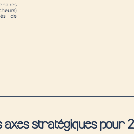
enaires
cheurs)
tés de
 axes stratégiques pour 