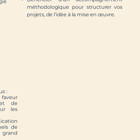
gie
méthodologique pour structurer vos
projets, de l’idée à la mise en œuvre.
s :
 faveur
 et de
our les
cation
nels de
u grand