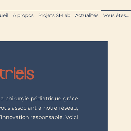
ueil
A propos
Projets SI-Lab
Actualités
Vous êtes...
riels
la chirurgie pédiatrique grâce
ous associant à notre réseau,
’innovation responsable. Voici